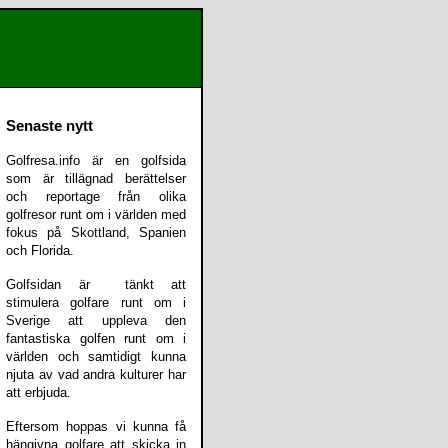
Senaste nytt
Golfresa.info är en golfsida
som är tillägnad berättelser
och reportage från olika
golfresor runt om i världen med
fokus på Skottland, Spanien
och Florida.
Golfsidan är tänkt att
stimulera golfare runt om i
Sverige att uppleva den
fantastiska golfen runt om i
världen och samtidigt kunna
njuta av vad andra kulturer har
att erbjuda.
Eftersom hoppas vi kunna få
hängivna golfare att skicka in