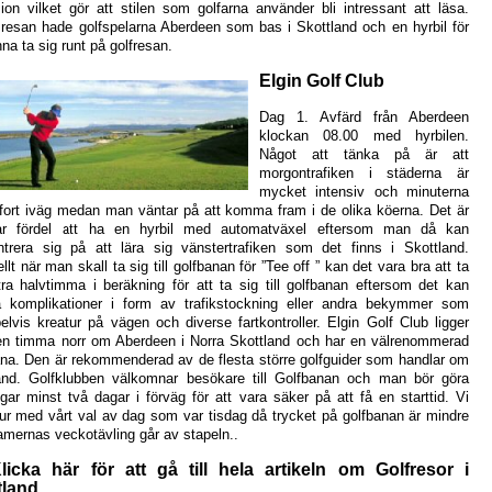
ion vilket gör att stilen som golfarna använder bli intressant att läsa.
resan hade golfspelarna Aberdeen som bas i Skottland och en hyrbil för
nna ta sig runt på golfresan.
Elgin Golf Club
Dag 1. Avfärd från Aberdeen
klockan 08.00 med hyrbilen.
Något att tänka på är att
morgontrafiken i städerna är
mycket intensiv och minuterna
 fort iväg medan man väntar på att komma fram i de olika köerna. Det är
ar fördel att ha en hyrbil med automatväxel eftersom man då kan
trera sig på att lära sig vänstertrafiken som det finns i Skottland.
llt när man skall ta sig till golfbanan för ”Tee off ” kan det vara bra att ta
ra halvtimma i beräkning för att ta sig till golfbanan eftersom det kan
å komplikationer i form av trafikstockning eller andra bekymmer som
lvis kreatur på vägen och diverse fartkontroller. Elgin Golf Club ligger
en timma norr om Aberdeen i Norra Skottland och har en välrenommerad
na. Den är rekommenderad av de flesta större golfguider som handlar om
land. Golfklubben välkomnar besökare till Golfbanan och man bör göra
gar minst två dagar i förväg för att vara säker på att få en starttid. Vi
ur med vårt val av dag som var tisdag då trycket på golfbanan är mindre
mernas veckotävling går av stapeln..
licka här för att gå till hela artikeln om Golfresor i
tland