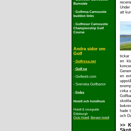
recens
Burnside
Under 
-
Golfresa Carnoustie
att ku
buddon links
-
Golfresor Carnoustie
Championship Golf
Course
Andra sidor om
Golf
tickar
en kl
-
Golfresa.net
koncen
-
Golf.se
Genere
en ext
-
Golfweb.com
uppst
- Svenska Golfbanor
exempe
cirka 
Iinks
-
Golfba
skott
Hotell och hotellrum
boknin
Hotell & reseguide
hade t
Edinburgh
och Da
Oslo Hotell
,
Bergen hotell
>> K
Skot