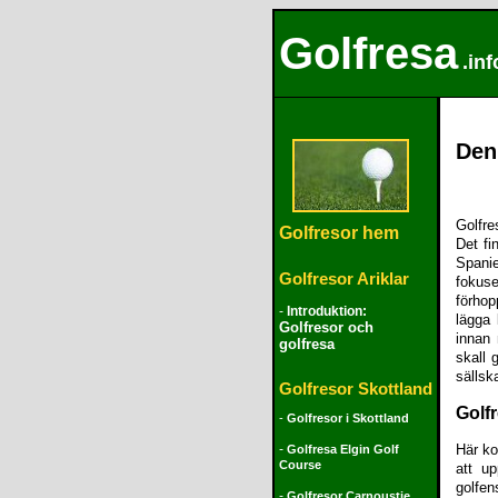
Golfresa
.inf
Den
Golfre
Golfresor
hem
Det fi
Spanie
Golfresor Ariklar
fokus
förhop
-
Introduktion:
lägga 
Golfresor och
innan 
golfresa
skall 
sällsk
Golfresor Skottland
Golf
-
Golfresor i Skottland
-
Här ko
Golfresa Elgin Golf
Course
att u
golfe
-
Golfresor Carnoustie