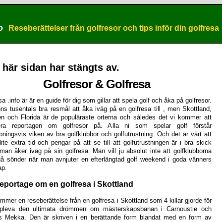
o
Reseberättelser från golfresor och tips inför din golfresa
 här sidan har stängts av.
Golfresor & Golfresa
sa .info är är en guide för dig som gillar att spela golf och åka på golfresor.
nns tusentals bra resmål att åka iväg på en golfresa till , men Skottland,
n och Florida är de populäraste orterna och således det vi kommer att
era reportagen om golfresor på. Alla ni som spelar golf förstår
pningsvis viken av bra golfklubbor och golfutrustning. Och det är värt att
lite extra tid och pengar på att se till att golfutrustningen är i bra skick
man åker iväg på sin golfresa. Man vill ju absolut inte att golfklubborna
gå sönder när man avnjuter en efterlängtad golf weekend i goda vänners
ap.
reportage om en golfresa i Skottland
mmer en reseberättelse från en golfresa i Skottland som 4 killar gjorde för
ppleva den ultimata drömmen om mästerskapsbanan i Carnoustie och
ns Mekka. Den är skriven i en berättande form blandat med en form av